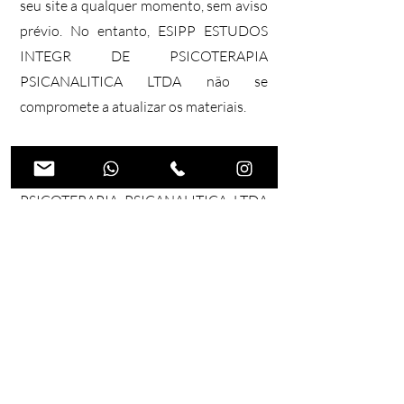
seu site a qualquer momento, sem aviso
prévio. No entanto, ESIPP ESTUDOS
INTEGR DE PSICOTERAPIA
PSICANALITICA LTDA não se
compromete a atualizar os materiais.
Links​
O ESIPP ESTUDOS INTEGR DE
PSICOTERAPIA PSICANALITICA LTDA
não analisou todos os sites vinculados
ao seu site e não é responsável pelo
conteúdo de nenhum site vinculado. A
inclusão de qualquer link não implica
endosso por ESIPP ESTUDOS INTEGR
DE PSICOTERAPIA PSICANALITICA
LTDA do site. O uso de qualquer site
vinculado é por conta e risco do usuário.