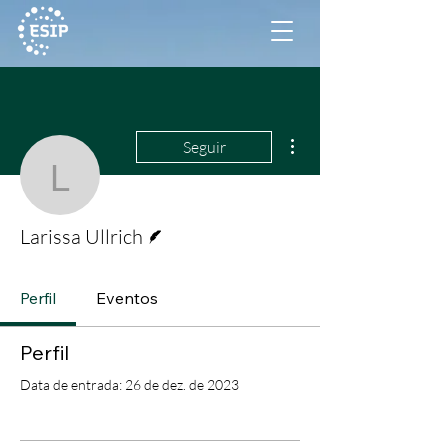
Mais ações
Seguir
Larissa Ullrich
Escritor
Larissa Ullrich
Perfil
Eventos
Perfil
Data de entrada: 26 de dez. de 2023