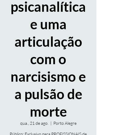
psicanalítica
e uma
articulação
com o
narcisismo e
a pulsão de
morte
qua., 21 de ago.
  |  
Porto Alegre
Público: Exclusivo para PROFISSIONAIS de