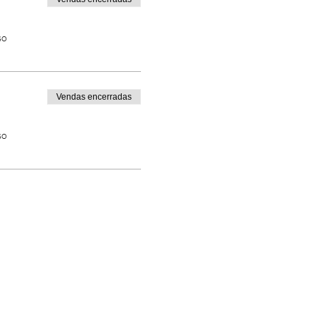
so
Vendas encerradas
so