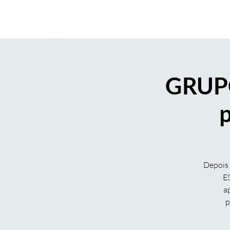
INÍCIO
SOBRE O ESIP
GRUPO
p
Depois 
ES
a
p