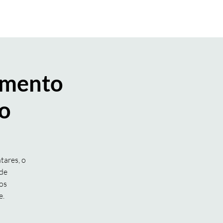
ESPAÇO MEMBRO ESIP
Mais
imento
ão
tares, o
 de
os
e.