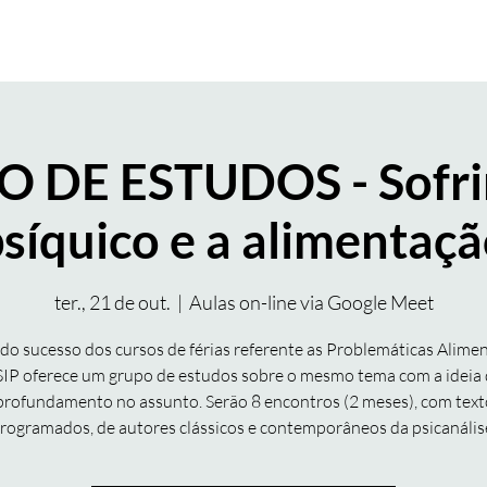
FORMAÇÃO
ATENDIMENTO
ESIP ONLINE | STREAMING
 DE ESTUDOS - Sofr
síquico e a alimentaç
ter., 21 de out.
  |  
Aulas on-line via Google Meet
do sucesso dos cursos de férias referente as Problemáticas Alimen
IP oferece um grupo de estudos sobre o mesmo tema com a ideia
profundamento no assunto. Serão 8 encontros (2 meses), com text
rogramados, de autores clássicos e contemporâneos da psicanális