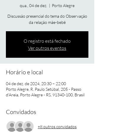
qua., 04 de dez.
  |  
Porto Alegre
Discussão presencial do tema do Observação
da relação mãe-bebê
O registro está fechado
Ver outros eventos
Horário e local
04 de dez. de 2024, 20:30 – 22:00
Porto Alegre, R. Paulo Setúbal, 205 - Passo
d'Areia, Porto Alegre - RS, 91340-100, Brasil
Convidados
+8 outros convidados