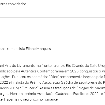
tros convidados
eta e romancista Eliane Marques.
nt’Ana do Livramento, na fronteira entre Rio Grande do Sul e Ur
, publicado pela Autêntica Contemporânea em 2023, conquistou o P
iações. Publicou os poemários “Sílex”, recentemente lançado pela E
22 e finalista do Prêmio Associação Gaúcha de Escritores e do Pr
nos 2016) e “Relicário”. Assina as traduções de “Pregão de Marimor
eorgina Herrera (prêmio Associação Gaúcha de Escritores 2022), e “O
te, trabalha no seu próximo romance.