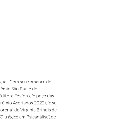
uguai. Com seu romance de 
rêmio São Paulo de 
ditora Fósforo, “o poço das 
êmio Açorianos 2022), “e se 
ena”, de Virginia Brindis de 
 trágico em Psicanálise”, de 