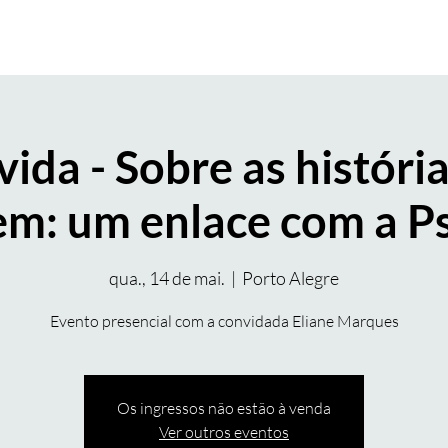
FORMAÇÃO
ATENDIMENTO
ESIP ONLINE | STREAMING
ida - Sobre as históri
em: um enlace com a Ps
qua., 14 de mai.
  |  
Porto Alegre
Evento presencial com a convidada Eliane Marques
Os ingressos não estão à venda
Ver outros eventos