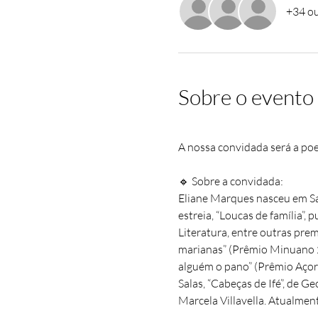
+34 ou
Sobre o evento
A nossa convidada será a po
🔹 Sobre a convidada:
Eliane Marques nasceu em Sa
estreia, “Loucas de família”
Literatura, entre outras prem
marianas” (Prêmio Minuano 20
alguém o pano” (Prêmio Açoria
Salas, “Cabeças de Ifé”, de G
Marcela Villavella. Atualmen